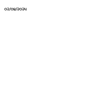
੦੨/੦੪/੨੦੨੫